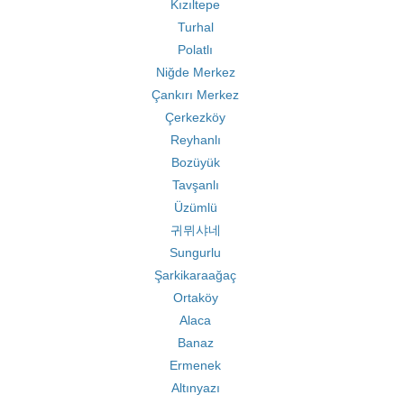
Kızıltepe
Turhal
Polatlı
Niğde Merkez
Çankırı Merkez
Çerkezköy
Reyhanlı
Bozüyük
Tavşanlı
Üzümlü
귀뮈샤네
Sungurlu
Şarkikaraağaç
Ortaköy
Alaca
Banaz
Ermenek
Altınyazı