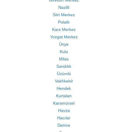
Giresun Merkez
Nazilli
Siirt Merkez
Polatlı
Kars Merkez
Yozgat Merkez
Ünye
Kulu
Milas
Sandıklı
Üzümlü
Vakfıkebir
Hendek
Kurtalan
Karamürsel
Havza
Hacılar
Demre