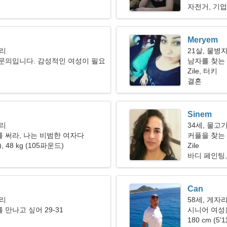
자전거, 기
Meryem
자리
21살, 물병
문의입니다. 감성적인 여성이 필요
남자를 찾는 
Zile, 터키
결혼
Sinem
자리
34세, 물고
 써라, 나는 비범한 여자다
커플을 찾는 
"), 48 kg (105파운드)
Zile
바디 페인팅,
Can
자리
58세, 게자
 만나고 싶어 29-31
시니어 여성을
180 cm (5'