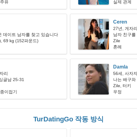
 주유
실제 관계
Ceren
27년, 게자
운 데이트 남자를 찾고 있습니다
남자 친구를 
"), 69 kg (152파운드)
Zile
혼례
Damla
이자리
56세, 사자
글남 25-31
나는 배구와
Zile, 터키
 종이접기
우정
TurDatingGo 작동 방식