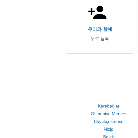
우리와 함께
무료 등록
Karabağlar
Osmaniye Merkez
Büyükçekmece
Nizip
Belek