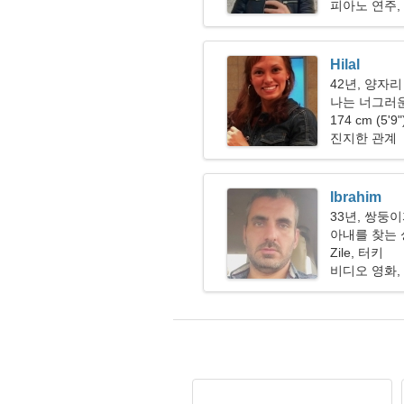
피아노 연주,
Hilal
42년, 양자리
나는 너그러
174 cm (5'9
진지한 관계
Ibrahim
33년, 쌍둥
아내를 찾는 싱
Zile, 터키
비디오 영화,