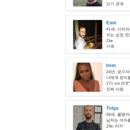
단기 관계
Emir
41세, 사자
저는 심장 전
합니다
Zile
가족
Irem
24년, 궁수
나에게 편지를
171 cm (5'8
진짜 사랑
Tolga
36세, 물병
남자는 여자를
Zile, 터키