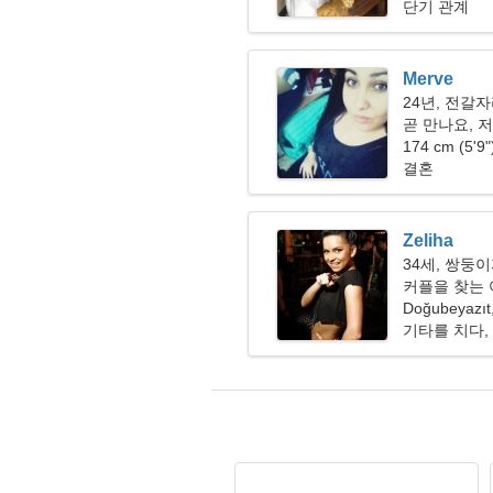
단기 관계
Merve
24년, 전갈
곧 만나요, 
174 cm (5'9
결혼
Zeliha
34세, 쌍둥
커플을 찾는 여
Doğubeyazı
기타를 치다,