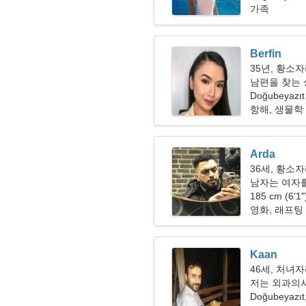
가족
Berfin
35년, 황소
남편을 찾는 싱
Doğubeyazıt
항해, 생물학
Arda
36세, 황소
남자는 여자를
185 cm (6'1
영화, 래프팅
Kaan
46세, 처녀
저는 외과의
Doğubeyazı