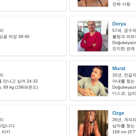
진짜 사랑
Derya
자리
57세, 궁수
글 여성 38-45
볼링과 피트
Doğubeyazı
진지한 관계
Murat
자리
32년, 전갈
 만나고 싶어 24-32
아내를 찾는
"), 89 kg (196파운드)
Doğubeyazı
디스코, 심
Ozge
자리
26년, 게자
사입니다
남자를 찾는
t, 터키
169 cm (5'