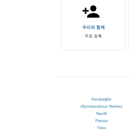
우리와 함께
무료 등록
Karabağlar
Afyonkarahisar Merkez
Nazilli
Patnos
Söke