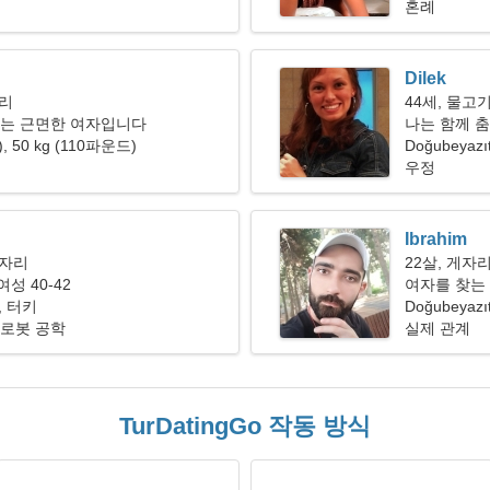
혼례
Dilek
자리
44세, 물고
저는 근면한 여자입니다
나는 함께 
"), 50 kg (110파운드)
니다
Doğubeyazı
우정
Ibrahim
이자리
22살, 게자
성 40-42
여자를 찾는 
t, 터키
Doğubeyazı
 로봇 공학
실제 관계
TurDatingGo 작동 방식