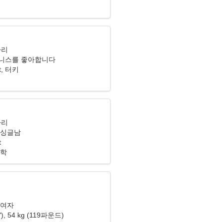
자리
니스를 좋아합니다
t, 터키
자리
 싱글남
t
리학
리
 여자
7"), 54 kg (119파운드)